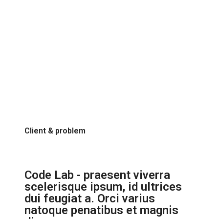
You are here:
Home
Project
Atral
Client & problem
Code Lab - praesent viverra
scelerisque ipsum, id ultrices
dui feugiat a. Orci varius
natoque penatibus et magnis